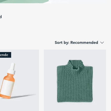
d
Sort by:
Recommended
gende