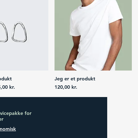
odukt
Jeg er et produkt
e
le Price
Price
,00 kr.
120,00 kr.
rvicepakke for
er
onomisk