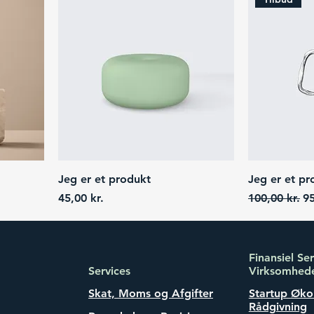
Jeg er et produkt
Jeg er et pr
Price
Regular Pric
Sa
45,00 kr.
100,00 kr.
95
Finansiel Se
Services
Virksomhed
Skat, Moms og Afgifter
Startup Øk
Rådgivning