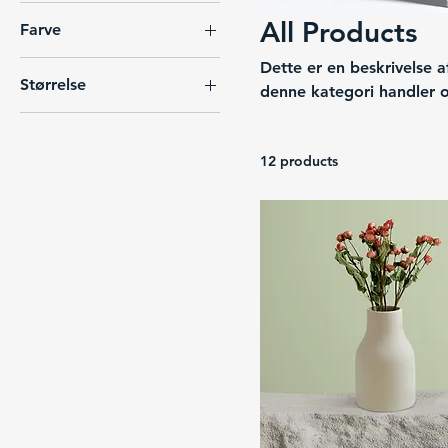
All Products
Farve
Dette er en beskrivelse a
Størrelse
denne kategori handler o
opmærksomheden mod di
250 ml
500 ml
12 products
80 ml
Large
Medium
One size
Small