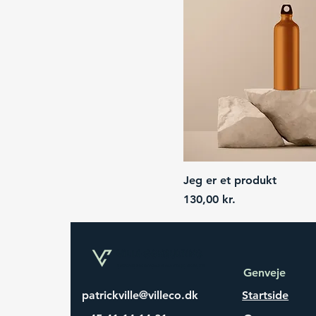
Jeg er et produkt
Price
130,00 kr.
Genveje
patrickville@villeco.dk
Startside