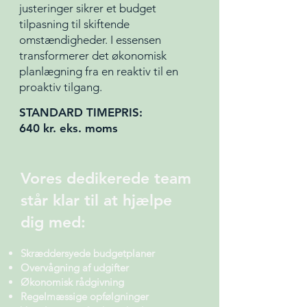
justeringer sikrer et budget
tilpasning til skiftende
omstændigheder. I essensen
transformerer det økonomisk
planlægning fra en reaktiv til en
proaktiv tilgang.
STANDARD TIMEPRIS:
640 kr. eks. moms
Vores dedikerede team
står klar til at hjælpe
dig med:
Skræddersyede budgetplaner
Overvågning af u
dgifter
Økonomisk rådgivning
Regelmæssige opfølgninger